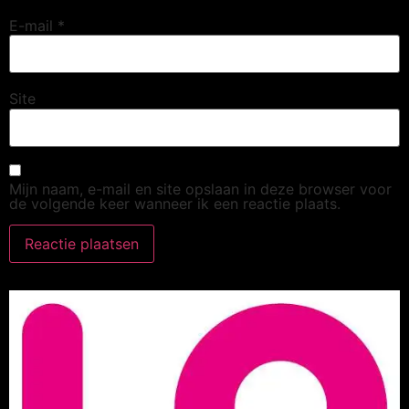
E-mail
*
Site
Mijn naam, e-mail en site opslaan in deze browser voor
de volgende keer wanneer ik een reactie plaats.