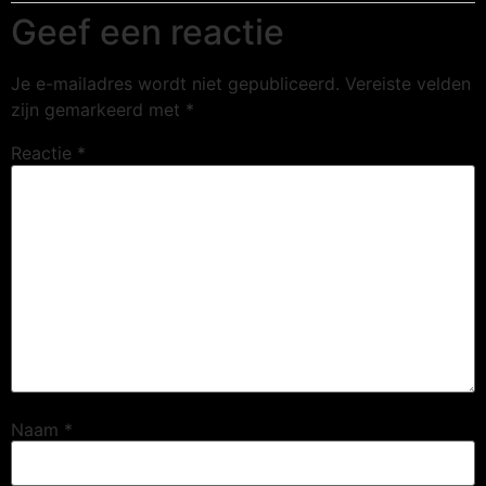
Geef een reactie
Je e-mailadres wordt niet gepubliceerd.
Vereiste velden
zijn gemarkeerd met
*
Reactie
*
Naam
*